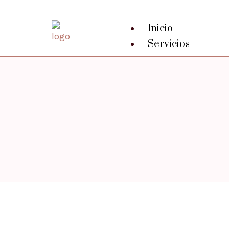
Inicio
Servicios
B2C
B2B
Quiénes
somos
Contacto
X